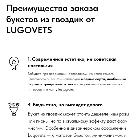
Преимущества заказа
букетов из гвоздик от
LUGOVETS
1.
Современная эстетика, не советская
ностальгия
Забудьте про ассоциации с гвоздиками из «того самого
цветочного» 90-х. Мы используем
модные сорта, необычные
формы и трендовые оттенки
, которые легко вписываются в
интерьер или ленту Instagram.
4.
Бюджетно, но выглядит дорого
Букет из гвоздик может стоить дешевле, чем розы
или пионы, но по визуальному эффекту даст фору
многим. Особенно в дизайнерском оформлении
Lugovets — с матовой бумагой, минимализмом и