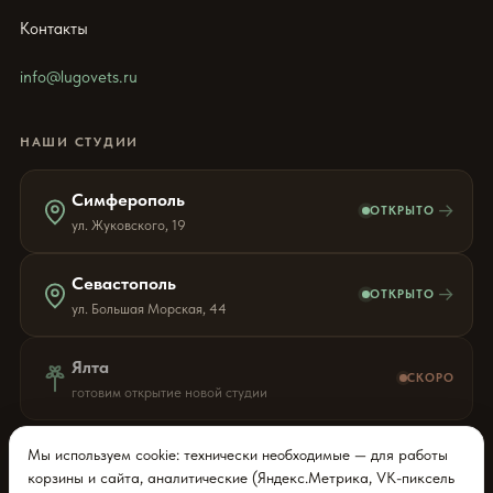
Контакты
info@lugovets.ru
НАШИ СТУДИИ
Симферополь
→
ОТКРЫТО
ул. Жуковского, 19
Севастополь
→
ОТКРЫТО
ул. Большая Морская, 44
Ялта
СКОРО
готовим открытие новой студии
Мы используем cookie: технически необходимые — для работы
корзины и сайта, аналитические (Яндекс.Метрика, VK-пиксель