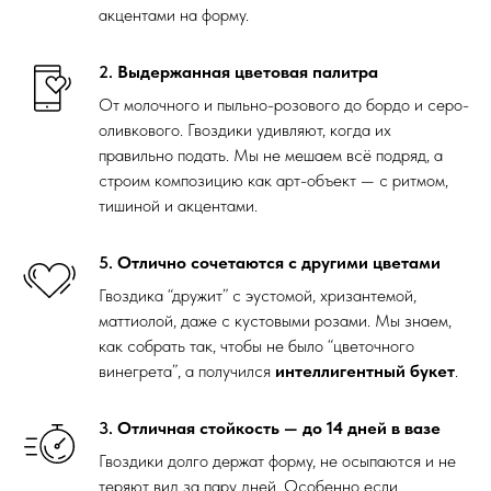
акцентами на форму.
2.
Выдержанная цветовая палитра
От молочного и пыльно-розового до бордо и серо-
оливкового. Гвоздики удивляют, когда их
правильно подать. Мы не мешаем всё подряд, а
строим композицию как арт-объект — с ритмом,
тишиной и акцентами.
5.
Отлично сочетаются с другими цветами
Гвоздика “дружит” с эустомой, хризантемой,
маттиолой, даже с кустовыми розами. Мы знаем,
как собрать так, чтобы не было “цветочного
винегрета”, а получился
интеллигентный букет
.
3.
Отличная стойкость — до 14 дней в вазе
Гвоздики долго держат форму, не осыпаются и не
теряют вид за пару дней. Особенно если