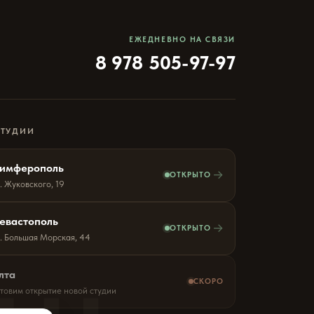
ЕЖЕДНЕВНО НА СВЯЗИ
8 978 505-97-97
СТУДИИ
имферополь
→
ОТКРЫТО
. Жуковского, 19
евастополь
→
ОТКРЫТО
л. Большая Морская, 44
лта
СКОРО
отовим открытие новой студии