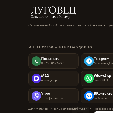
Официальный сайт доставки цветов и букетов в Кр
МЫ НА СВЯЗИ — КАК ВАМ УДОБНО
Позвонить
Telegram
8 978 505-97-97
@Lugovets_flo
MAX
WhatsApp
мессенджер
через VPN
Viber
ВКонтакте
чат с флористом
сообщения
Для WhatsApp и Viber может понадобиться VPN — надёжнее Te