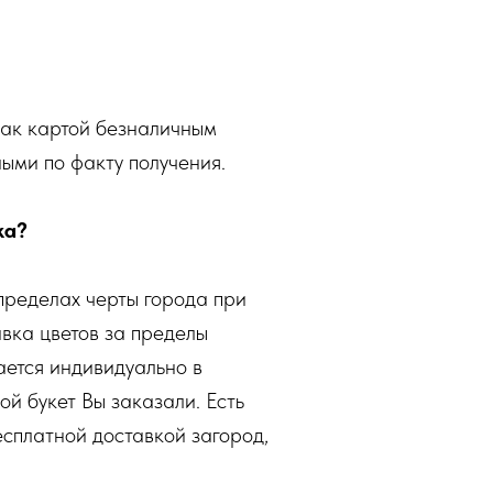
как картой безналичным
ными по факту получения.
ка?
пределах черты города при
авка цветов за пределы
ется индивидуально в
кой букет Вы заказали. Есть
есплатной доставкой загород,