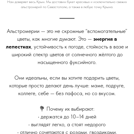
Нам доверяет весь Крым. Мы доставим букет красивых и исключительно свежих
альстромерий по Севастополю, а также в любую точку Крыма.
Альстромерии — это не скромные “вспомогательные”
цветы, как многие думают. Это —
энергия в
лепестках
, устойчивость к погоде, стойкость в вазе и
широкий спектр цветов от солнечного жёлтого до
насыщенного фуксийного.
⠀
Они идеальны, если вы хотите подарить цветы,
которые просто делают день лучше: маме, подруге,
коллеге, себе — без пафоса, но со вкусом.
⠀
💐 Почему их выбирают:
• держатся до 10–14 дней
• выглядят легко, а стоят недорого
• отлично сочетаются с розами, гвоздиками,