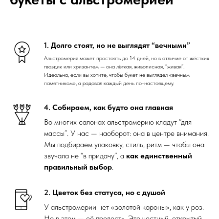
1.
Долго стоят, но не выглядят “вечными”
Альстромерия может простоять до 14 дней, но в отличие от жёстких
гвоздик или хризантем — она лёгкая, живописная, “живая”.
Идеальна, если вы хотите, чтобы букет не выглядел «вечным
памятником», а радовал каждый день по-настоящему.
4.
Собираем, как будто она главная
Во многих салонах альстромерию кладут “для
массы”. У нас — наоборот: она в центре внимания.
Мы подбираем упаковку, стиль, ритм — чтобы она
звучала не “в придачу”, а
как единственный
правильный выбор
.
2.
Цветок без статуса, но с душой
У альстромерии нет «золотой короны», как у роз.
Но в этом — её прелесть. Это честный, открытый