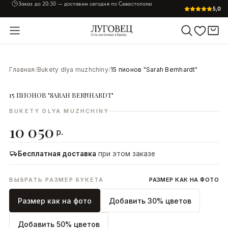
Заказ до
20:30
— доставим сегодня по Севастополю
5,0
УВЕЛИЧИТЬ
Главная
/
Bukety dlya muzhchiny
/
15 пионов "Sarah Bernhardt"
15 ПИОНОВ "SARAH BERNHARDT"
BUKETY DLYA MUZHCHINY
10 050
р.
Бесплатная доставка
при этом заказе
ВЫБРАТЬ РАЗМЕР БУКЕТА
РАЗМЕР КАК НА ФОТО
Размер как на фото
Добавить 30% цветов
Добавить 50% цветов