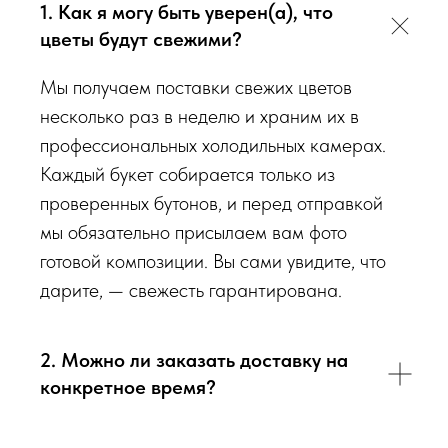
1. Как я могу быть уверен(а), что
Мы подходим к каждой доставке цветов индивидуально
цветы будут свежими?
исходя из ассортимента свежих цветов, которые есть в
наличии на момент нужной даты доставки. Заказывая
Мы получаем поставки свежих цветов
определенный букет - Вы передаете нам ваши пожелания по
несколько раз в неделю и храним их в
виду букета (Приблизительному размеру букета, цветовой
профессиональных холодильных камерах.
гаммы, формату), после заказа с Вами сразу свяжется наш
Каждый букет собирается только из
администратор для уточнения деталей заказа.
проверенных бутонов, и перед отправкой
мы обязательно присылаем вам фото
Перед тем как отправить букет на доставку мы
готовой композиции. Вы сами увидите, что
обязательно пришлем Вам на согласование фото и
дарите, — свежесть гарантирована.
видео непосредственно того букета, который наш
флорист собрал для Вас.
2. Можно ли заказать доставку на
Доставка цветов в Севастополе
. Качественно. Быстро.
конкретное время?