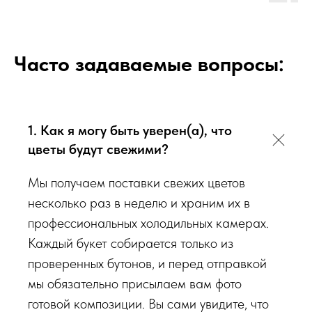
К каждому букету мы прикладываем правила по уходу за
цветами и подкормку для срезанных цветов!
Сердечно
просим четко следовать инструкции, чтобы цветы
радовали Вас
❤️
Часто задаваемые вопросы:
Мы подходим к каждой доставке цветов индивидуально
исходя из ассортимента свежих цветов, которые есть в
1. Как я могу быть уверен(а), что
наличии на момент нужной даты доставки. Заказывая
определенный букет - Вы передаете нам ваши пожелания по
цветы будут свежими?
виду букета (Приблизительному размеру букета, цветовой
Мы получаем поставки свежих цветов
гаммы, формату), после заказа с Вами сразу свяжется наш
несколько раз в неделю и храним их в
администратор для уточнения деталей заказа.
профессиональных холодильных камерах.
Каждый букет собирается только из
Перед тем как отправить букет на доставку мы
проверенных бутонов, и перед отправкой
обязательно пришлем Вам на согласование фото и
мы обязательно присылаем вам фото
видео непосредственно того букета, который наш
готовой композиции. Вы сами увидите, что
флорист собрал для Вас.