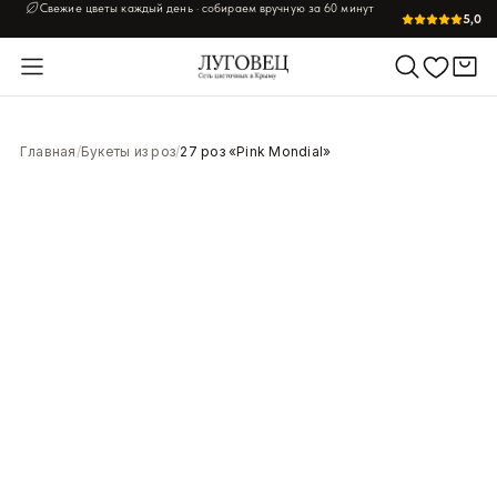
Свежие цветы каждый день · собираем вручную за 60 минут
5,0
Главная
/
Букеты из роз
/
27 роз «Pink Mondial»