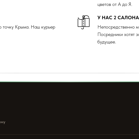
цветов от А до Я.
У НАС 2 САЛОН
ю точку Крыма. Наш курьер
Непосредственно м
Посредники хотят з
будущее.
ыму