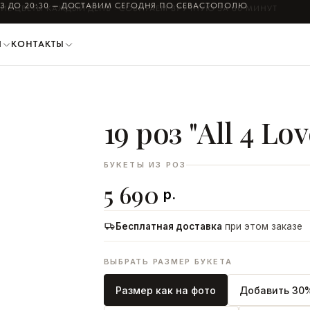
АЗ ДО
20:30
— ДОСТАВИМ СЕГОДНЯ ПО СЕВАСТОПОЛЮ
И
КОНТАКТЫ
19 роз "All 4 Lov
ДОБАВИТЬ В КОРЗИНУ
БУКЕТЫ ИЗ РОЗ
5 690
р.
Бесплатная доставка
при этом заказе
ВЫБРАТЬ РАЗМЕР БУКЕТА
Размер как на фото
Добавить 30%