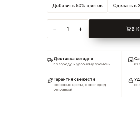
Добавить 50% цветов
Сделать в 
−
+
1
В 
Доставка сегодня
Са
по городу, к удобному времени
из
Гарантия свежести
Уд
отборные цветы, фото перед
онл
отправкой