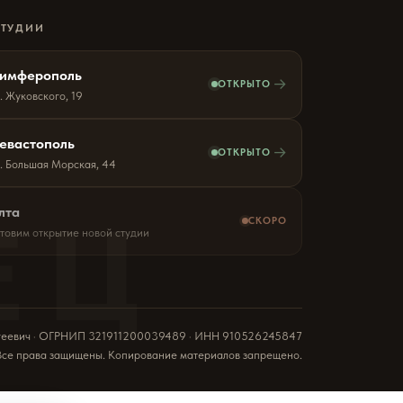
СТУДИИ
имферополь
→
ОТКРЫТО
. Жуковского, 19
евастополь
→
ОТКРЫТО
л. Большая Морская, 44
ЕЦ
лта
СКОРО
отовим открытие новой студии
геевич · ОГРНИП 321911200039489 · ИНН 910526245847
Все права защищены. Копирование материалов запрещено.