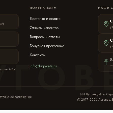
ПОКУПАТЕЛЯМ
НАШИ 
Доставка и оплата
С
wers
ул
Отзывы клиентов
Вопросы и ответы
С
Бонусная программа
у
Контакты
УГОВ
Я
г
info@lugovets.ru
legram, MAX
ИП Луговец Илья Сер
ательское соглашение
© 2017–2026 Луговец. 