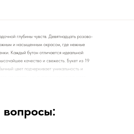
адочной глубины чувств. Девятнадцать розово-
ложным и насыщенным окрасом, где нежные
енки. Каждый бутон отличается идеальной
ысочайшее качество и свежесть. Букет из 19
бычный цвет подчеркивает уникальность и
к станет идеальным выражением искреннего
етами и подкормку для срезанных цветов!
 вопросы:
ы цветы радовали Вас
❤️
одя из ассортимента свежих цветов, которые
я определенный букет - Вы передаете нам ваши