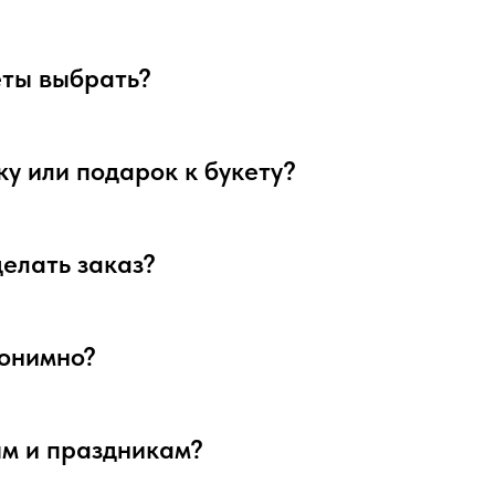
веты выбрать?
ку или подарок к букету?
делать заказ?
нонимно?
ым и праздникам?