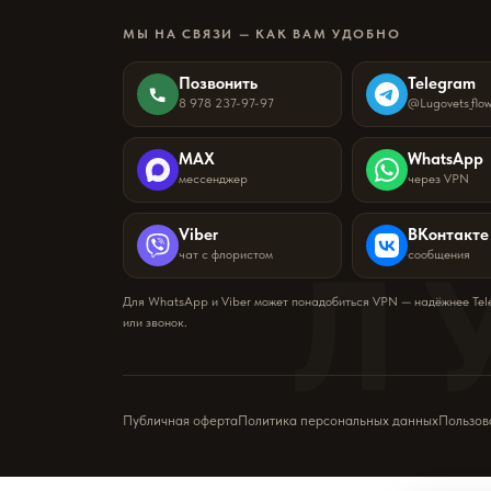
МЫ НА СВЯЗИ — КАК ВАМ УДОБНО
Позвонить
Telegram
8 978 237-97-97
@Lugovets_flo
MAX
WhatsApp
мессенджер
через VPN
Viber
ВКонтакте
Л
чат с флористом
сообщения
Для WhatsApp и Viber может понадобиться VPN — надёжнее Te
или звонок.
Публичная оферта
Политика персональных данных
Пользов