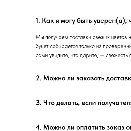
пожелания по виду букета (Приблизительному размеру букет
Вами сразу свяжется наш администратор для уточнения дет
1. Как я могу быть уверен(а),
Перед тем как отправить букет на доставку мы обяз
Мы получаем поставки свежих цветов 
и видео непосредственно того букета, который наш ф
букет собирается только из проверенн
сами увидите, что дарите, — свежесть
Доставка цветов в Севастополе
. Качественно. Быстро.
2. Можно ли заказать достав
3. Что делать, если получател
4. Можно ли оплатить заказ 