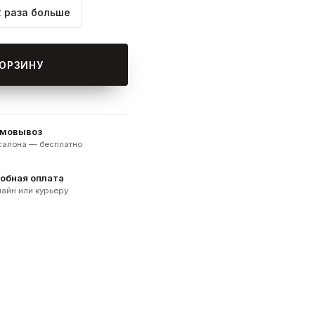
2 раза больше
КОРЗИНУ
мовывоз
 салона — бесплатно
обная оплата
айн или курьеру