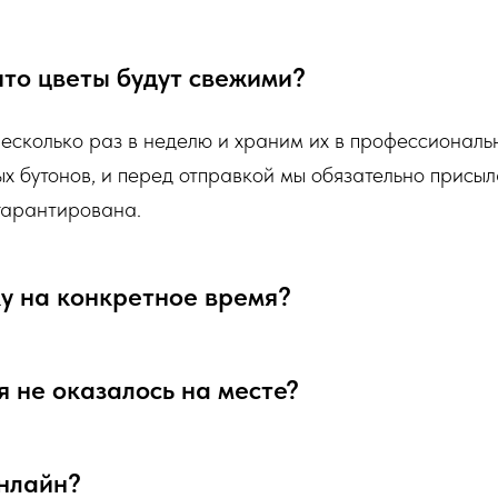
а, цветовой гаммы, формату), после заказа с
алей заказа.
 что цветы будут свежими?
ательно пришлем Вам на согласование фото
несколько раз в неделю и храним их в профессионал
лорист собрал для Вас.
ых бутонов, и перед отправкой мы обязательно присыл
 гарантирована.
ку на конкретное время?
я не оказалось на месте?
онлайн?