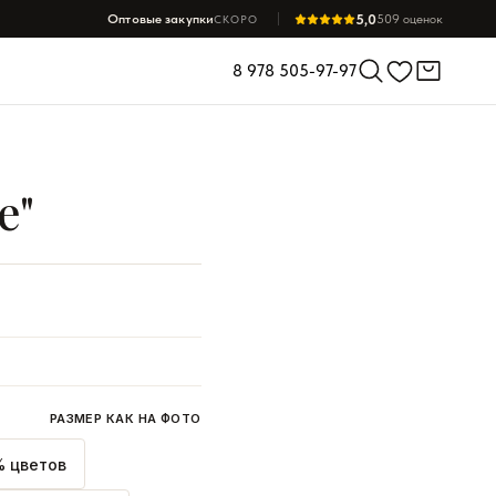
5,0
Оптовые закупки
509 оценок
СКОРО
8 978 505-97-97
e"
РАЗМЕР КАК НА ФОТО
 цветов