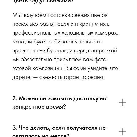
цветы будут свежими?
виду букета (Приблизительному размеру букета, цветовой
гаммы, формату), после заказа с Вами сразу свяжется наш
Мы получаем поставки свежих цветов
администратор для уточнения деталей заказа.
несколько раз в неделю и храним их в
профессиональных холодильных камерах.
Перед тем как отправить букет на доставку мы
Каждый букет собирается только из
обязательно пришлем Вам на согласование фото и
проверенных бутонов, и перед отправкой
видео непосредственно того букета, который наш
мы обязательно присылаем вам фото
флорист собрал для Вас.
готовой композиции. Вы сами увидите, что
дарите, — свежесть гарантирована.
Доставка цветов в Севастополе
. Качественно. Быстро.
2. Можно ли заказать доставку на
конкретное время?
3. Что делать, если получателя не
оказалось на месте?