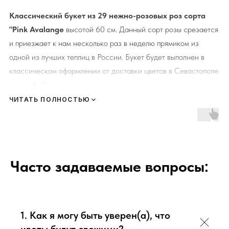
Классический букет из 29 нежно-розовых роз сорта
"Pink Avalange
высотой 60 см. Данный сорт розы срезается
и приезжает к нам несколько раз в неделю прямиком из
одной из лучших теплиц в России. Букет будет выполнен в
классическом оформлении от доставки цветов в Севастополе
Lugovets Flowers.
ЧИТАТЬ ПОЛНОСТЬЮ
К каждому букету мы прикладываем правила по уходу за
цветами и подкормку для срезанных цветов!
Сердечно
просим четко следовать инструкции, чтобы цветы
радовали Вас
❤️
Часто задаваемые вопросы:
Мы подходим к каждой доставке цветов индивидуально
исходя из ассортимента свежих цветов, которые есть в
наличии на момент нужной даты доставки. Заказывая
1. Как я могу быть уверен(а), что
определенный букет - Вы передаете нам ваши пожелания по