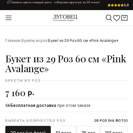
Свежие цветы каждый день · собираем вручную за 60 минут
5,0
УВЕЛИЧИТЬ
Главная
/
Букеты из роз
/
Букет из 29 Роз 60 см «Pink Avalange»
Букет из 29 Роз 60 см «Pink
Avalange»
БУКЕТЫ ИЗ РОЗ
7 160
р.
Бесплатная доставка
при этом заказе
ВЫБРАТЬ КОЛИЧЕСТВО РОЗ
29 РОЗ (НА ФОТО)
29 роз (на фото)
51 роза
75 роз
101 роза