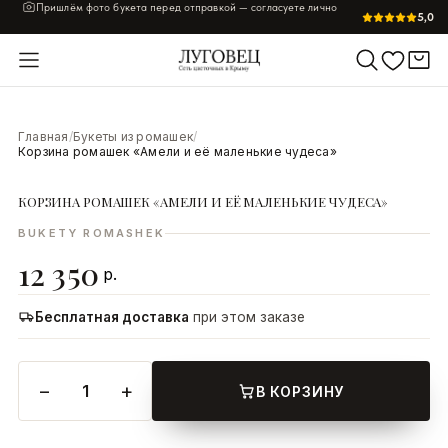
Пришлём фото букета перед отправкой — согласуете лично
5,0
Главная
/
Букеты из ромашек
/
УВЕЛИЧИТЬ
Корзина ромашек «Амели и её маленькие чудеса»
КОРЗИНА РОМАШЕК «АМЕЛИ И ЕЁ МАЛЕНЬКИЕ ЧУДЕСА»
BUKETY ROMASHEK
12 350
р.
Бесплатная доставка
при этом заказе
−
+
1
В КОРЗИНУ