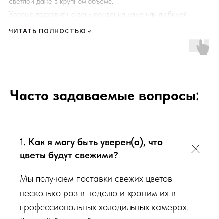
светлой даже в крупном объёме.
Хорошо подходит на день рождения маме или любимой —
жест выглядит основательным за счёт формата корзины, но не
ЧИТАТЬ ПОЛНОСТЬЮ
тяжеловесным по цвету. Для мужского подарка или
нейтрального корпоративного повода такая подача будет
слишком нежной.
Цена — 12350 рублей. Доставим по Севастополю, корзину
неудобно переносить в тесном лифте — стоит уточнить у
Часто задаваемые вопросы:
получателя, куда её удобнее занести.
1. Как я могу быть уверен(а), что
цветы будут свежими?
Мы получаем поставки свежих цветов
несколько раз в неделю и храним их в
профессиональных холодильных камерах.