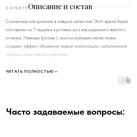
Описание и состав
О БУКЕТЕ
Солнечное настроение в каждом лепестке! Этот яркий букет
составлен из 7 пышных кустовых роз насыщенного желтого
оттенка. Нежные бутоны с многослойными лепестками
создают эффект объемной, живой композиции, наполненной
теплом и позитивной энергией.
Желтые розы — универсальный символ дружбы, радости и
новых начинаний. Такой букет станет идеальным подарком на
ЧИТАТЬ ПОЛНОСТЬЮ
день рождения, выпускной или просто как знак внимания
дорогому человеку. Благодаря кустовой форме розы выглядят
особенно богато и долго сохраняют свежесть, даря
получателю искренние эмоции.
Часто задаваемые вопросы:
К каждому букету мы прикладываем правила по уходу за
цветами и подкормку для срезанных цветов!
Сердечно
просим четко следовать инструкции, чтобы цветы