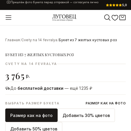
Пришлём фото букета перед отправкой — согласуете лично
5,0
УВЕЛИЧИТЬ
Главная
/
Cvety na 14 fevralya
/
Букет из 7 желтых кустовых роз
БУКЕТ ИЗ 7 ЖЕЛТЫХ КУСТОВЫХ РОЗ
CVETY NA 14 FEVRALYA
3 765
р.
До
бесплатной доставки
— ещё 1 235 ₽
ВЫБРАТЬ РАЗМЕР БУКЕТА
РАЗМЕР КАК НА ФОТО
Размер как на фото
Добавить 30% цветов
Добавить 50% цветов