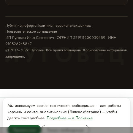
Публичная оферта
Политика персональных данных
Пользовательское соглашение
ИП Луговец Илья Сергеевич · ОГРНИП 321911200039489 · ИНН
910526245847
ЛУГОВЕЦ
© 2017–2026 Луговец. Все права защищены. Копирование материалов
запрещено.
НАШИ ФИЛИАЛЫ
Мы используем cookie: технически необходимые — для работы
корзины и сайта, аналитические (Яндекс.Метрика) — чтобы
Севастополь
Симферополь
Ялта (Скоро)
делать сайт удобнее.
Подробнее — в Политике
Принять все
Только необходимые