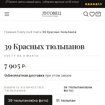
Свежие цветы каждый день · собираем вручную за 60 минут
5,0
УВЕЛИЧИТЬ
Главная
/
Cvety na 8 marta
/
39 Красных тюльпанов
39 Красных тюльпанов
CVETY NA 8 MARTA
7 905
р.
Бесплатная доставка
при этом заказе
ВЫБРАТЬ КОЛИЧЕСТВО
39 ТЮЛЬПАНОВ(НА
ТЮЛЬПАНОВ
ФОТО)
39 тюльпанов(на фото)
51 тюльпан