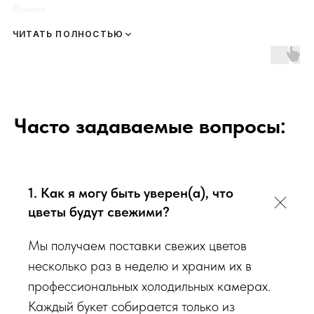
Flowers.
ЧИТАТЬ ПОЛНОСТЬЮ
К каждому букету мы прикладываем правила по уходу за
цветами и подкормку для срезанных цветов!
Сердечно
просим четко следовать инструкции, чтобы цветы
радовали Вас
❤️
Часто задаваемые вопросы:
Мы подходим к каждой доставке цветов индивидуально
исходя из ассортимента свежих цветов, которые есть в
наличии на момент нужной даты доставки. Заказывая
1. Как я могу быть уверен(а), что
определенный букет - Вы передаете нам ваши пожелания по
виду букета (Приблизительному размеру букета, цветовой
цветы будут свежими?
гаммы, формату), после заказа с Вами сразу свяжется наш
Мы получаем поставки свежих цветов
администратор для уточнения деталей заказа.
несколько раз в неделю и храним их в
Перед тем как отправить букет на доставку мы
профессиональных холодильных камерах.
обязательно пришлем Вам на согласование фото и
Каждый букет собирается только из