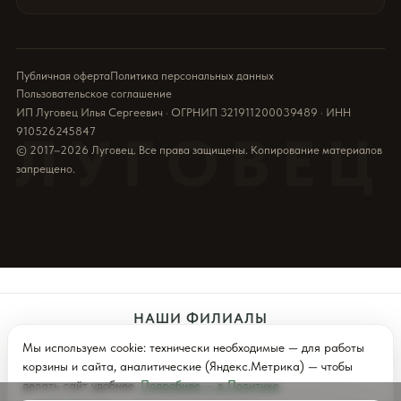
Публичная оферта
Политика персональных данных
Пользовательское соглашение
ИП Луговец Илья Сергеевич · ОГРНИП 321911200039489 · ИНН
910526245847
ЛУГОВЕЦ
© 2017–2026 Луговец. Все права защищены. Копирование материалов
запрещено.
НАШИ ФИЛИАЛЫ
Мы используем cookie: технически необходимые — для работы
Севастополь
Симферополь
Ялта (Скоро)
корзины и сайта, аналитические (Яндекс.Метрика) — чтобы
делать сайт удобнее.
Подробнее — в Политике