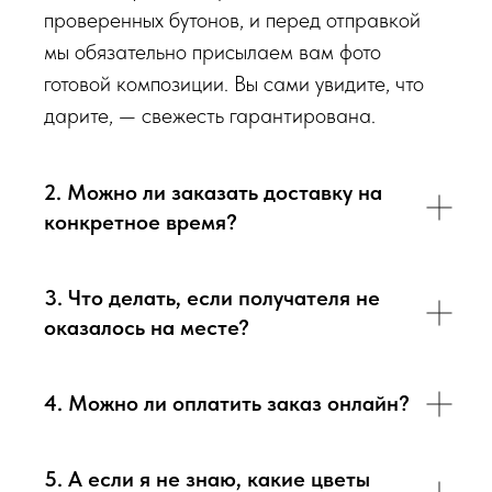
видео непосредственно того букета, который наш
проверенных бутонов, и перед отправкой
флорист собрал для Вас.
мы обязательно присылаем вам фото
готовой композиции. Вы сами увидите, что
Доставка цветов в Севастополе
. Качественно. Быстро.
дарите, — свежесть гарантирована.
2. Можно ли заказать доставку на
конкретное время?
3. Что делать, если получателя не
оказалось на месте?
4. Можно ли оплатить заказ онлайн?
5. А если я не знаю, какие цветы