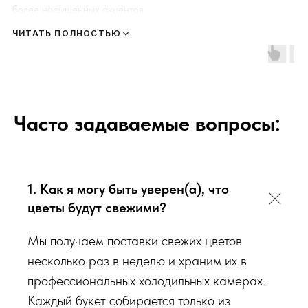
более насыщенных акцентов.
ЧИТАТЬ ПОЛНОСТЬЮ
Композиция строится вокруг крупных фактурных бутонов,
дополненных эустомой, хризантемами, декоративной зеленью
и лёгкими текстурными деталями.
Корзина смотрится объёмно со всех сторон, её удобно
Часто задаваемые вопросы:
поставить в центре стола, на ресепшн или в уютной гостиной
зоне.
1. Как я могу быть уверен(а), что
Каждую композицию мы собираем вручную в Севастополе,
используя только свежие цветы дня и надёжную
цветы будут свежими?
флористическую обработку.
Мы получаем поставки свежих цветов
несколько раз в неделю и храним их в
профессиональных холодильных камерах.
Каждый букет собирается только из