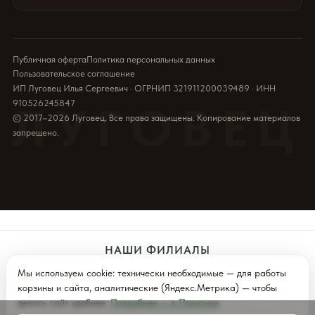
Публичная оферта
Политика персональных данных
Пользовательское соглашение
ИП Луговец Илья Сергеевич · ОГРНИП 321911200039489 · ИНН
910526245847
ЛУГОВЕЦ
© 2017–2026 Луговец. Все права защищены. Копирование материалов
запрещено.
НАШИ ФИЛИАЛЫ
Мы используем cookie: технически необходимые — для работы
Севастополь
Симферополь
Ялта (Скоро)
корзины и сайта, аналитические (Яндекс.Метрика) — чтобы
делать сайт удобнее.
Подробнее — в Политике