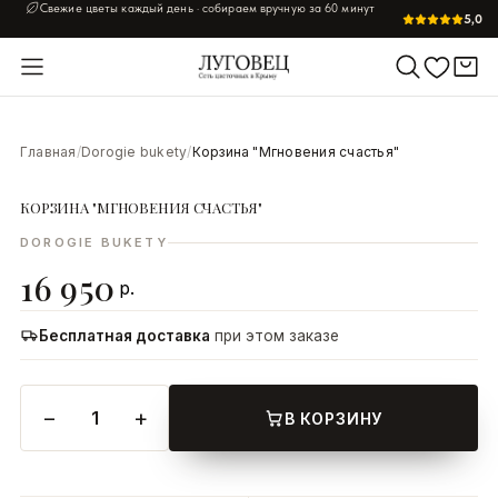
Свежие цветы каждый день · собираем вручную за 60 минут
5,0
УВЕЛИЧИТЬ
Главная
/
Dorogie bukety
/
Корзина "Мгновения счастья"
КОРЗИНА "МГНОВЕНИЯ СЧАСТЬЯ"
DOROGIE BUKETY
16 950
р.
Бесплатная доставка
при этом заказе
−
+
1
В КОРЗИНУ