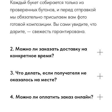
обязательно пришлем Вам на согласование фото и
Каждый букет собирается только из
видео непосредственно того букета, который наш
проверенных бутонов, и перед отправкой
флорист собрал для Вас.
мы обязательно присылаем вам фото
готовой композиции. Вы сами увидите, что
Доставка цветов в Севастополе
. Качественно. Быстро.
дарите, — свежесть гарантирована.
2. Можно ли заказать доставку на
конкретное время?
3. Что делать, если получателя не
оказалось на месте?
4. Можно ли оплатить заказ онлайн?