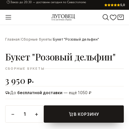
Заказ до
20:30
— доставим сегодня по Севастополю
5,0
УВЕЛИЧИТЬ
Главная
/
Сборные букеты
/
Букет "Розовый дельфин"
Букет "Розовый дельфин"
СБОРНЫЕ БУКЕТЫ
3 950
р.
До
бесплатной доставки
— ещё 1 050 ₽
−
+
1
В КОРЗИНУ