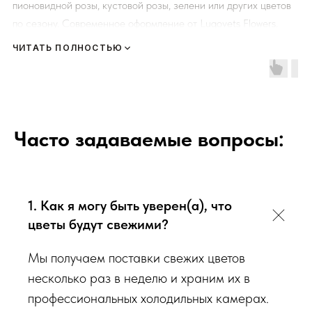
пионовидной розы, кустовой розы, зелени или других цветов
по сезону. Современное оформление от Lugovets Flowers.
ЧИТАТЬ ПОЛНОСТЬЮ
К каждому букету мы прикладываем правила по уходу за
цветами и подкормку для срезанных цветов!
Сердечно
просим четко следовать инструкции, чтобы цветы
радовали Вас
❤️
Часто задаваемые вопросы:
Мы подходим к каждой доставке цветов индивидуально
исходя из ассортимента свежих цветов, которые есть в
наличии на момент нужной даты доставки. Заказывая
1. Как я могу быть уверен(а), что
определенный букет - Вы передаете нам ваши пожелания по
виду букета (Приблизительному размеру букета, цветовой
цветы будут свежими?
гаммы, формату), после заказа с Вами сразу свяжется наш
Мы получаем поставки свежих цветов
администратор для уточнения деталей заказа.
несколько раз в неделю и храним их в
Перед тем как отправить букет на доставку мы
профессиональных холодильных камерах.