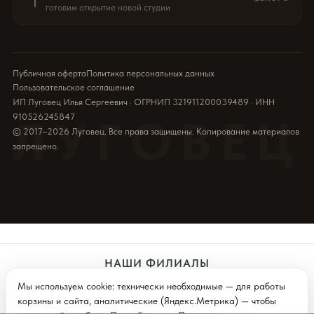
готовим открытие новой студии
Публичная оферта
Политика персональных данных
Пользовательское соглашение
ИП Луговец Илья Сергеевич · ОГРНИП 321911200039489 · ИНН
910526245847
ЛУГОВЕЦ
© 2017–2026 Луговец. Все права защищены. Копирование материалов
запрещено.
НАШИ ФИЛИАЛЫ
Мы используем cookie: технически необходимые — для работы
Севастополь
Симферополь
Ялта (Скоро)
корзины и сайта, аналитические (Яндекс.Метрика) — чтобы