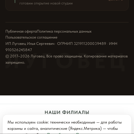
готовим открытие новой студии
Публичная оферта
Политика персональных данных
Пользовательское соглашение
ИП Луговец Илья Сергеевич · ОГРНИП 321911200039489 · ИНН
910526245847
ЛУГОВЕЦ
© 2017–2026 Луговец. Все права защищены. Копирование материалов
запрещено.
НАШИ ФИЛИАЛЫ
Мы используем cookie: технически необходимые — для работы
Севастополь
Симферополь
Ялта (Скоро)
корзины и сайта, аналитические (Яндекс.Метрика) — чтобы