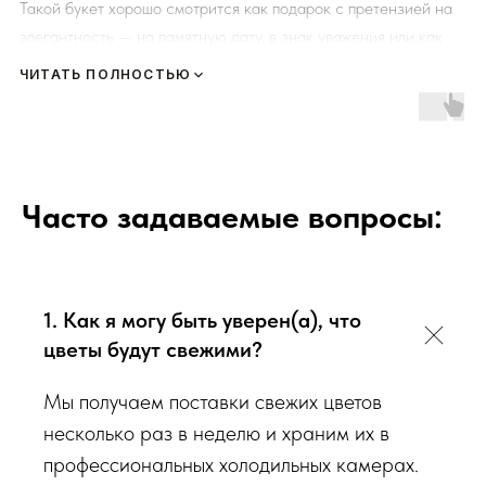
Такой букет хорошо смотрится как подарок с претензией на
элегантность — на памятную дату, в знак уважения или как
заметный, но не кричащий жест внимания. Для случая, где
ЧИТАТЬ ПОЛНОСТЬЮ
ожидается яркая, контрастная композиция, пастельная
сборка вроде «Эллен Андре» будет смотреться слишком
приглушённо.
Цена — 6350 рублей, привезём по Севастополю.
Часто задаваемые вопросы:
1. Как я могу быть уверен(а), что
цветы будут свежими?
Мы получаем поставки свежих цветов
несколько раз в неделю и храним их в
профессиональных холодильных камерах.