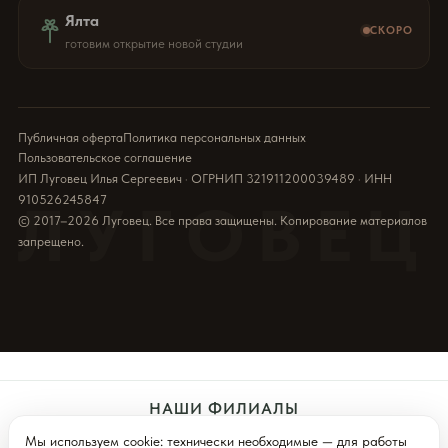
Ялта
СКОРО
готовим открытие новой студии
Публичная оферта
Политика персональных данных
Пользовательское соглашение
ИП Луговец Илья Сергеевич · ОГРНИП 321911200039489 · ИНН
910526245847
ЛУГОВЕЦ
© 2017–2026 Луговец. Все права защищены. Копирование материалов
запрещено.
НАШИ ФИЛИАЛЫ
Мы используем cookie: технически необходимые — для работы
Севастополь
Симферополь
Ялта (Скоро)