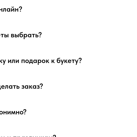
онлайн?
веты выбрать?
ку или подарок к букету?
делать заказ?
нонимно?