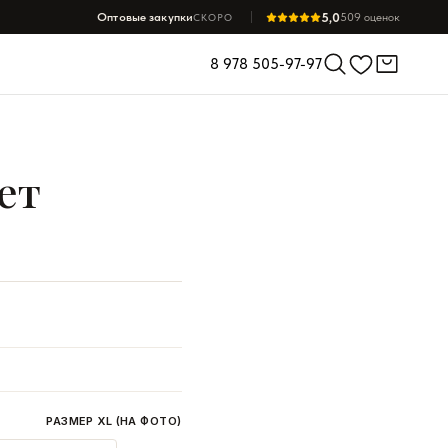
5,0
Оптовые закупки
509 оценок
СКОРО
8 978 505-97-97
ет
РАЗМЕР XL (НА ФОТО)