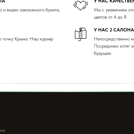
ТА
У НАС КАЧЕСТВ
 и видео заказанного букета,
Мы с уважением отн
цветов от А до Я.
У НАС 2 САЛОН
ю точку Крыма. Наш курьер
Непосредственно м
Посредники хотят з
будущее.
ыму