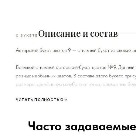
Описание и состав
О БУКЕТЕ
Авторский букет цветов 9 — стильный букет из свежих ц
Большой стильный авторский букет цветов №9. Данный 
разных необычных цветов. В составе этого букета при
размера, дельфиниум голубого оттенка, ароматная бел
пепельного оттенка, кустовые пионовидные розы, сливо
ЧИТАТЬ ПОЛНОСТЬЮ
дополняющих другие цветы и создающих завершенность
Часто задаваемые
К каждому букету мы прикладываем правила по уходу за