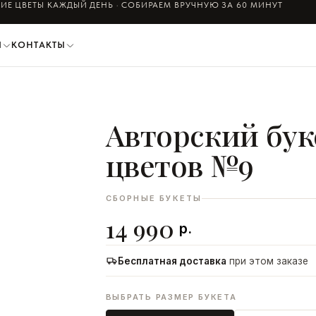
ИЕ ЦВЕТЫ КАЖДЫЙ ДЕНЬ · СОБИРАЕМ ВРУЧНУЮ ЗА 60 МИНУТ
И
КОНТАКТЫ
Авторский бук
ДОБАВИТЬ В КОРЗИНУ
цветов №9
СБОРНЫЕ БУКЕТЫ
14 990
р.
Бесплатная доставка
при этом заказе
ВЫБРАТЬ РАЗМЕР БУКЕТА