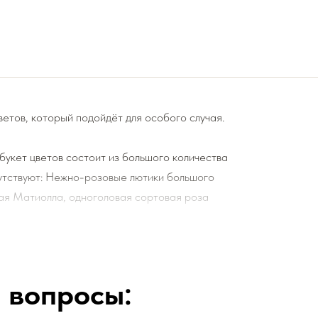
ветов, который подойдёт для особого случая.
букет цветов состоит из большого количества
сутствуют: Нежно-розовые лютики большого
ая Матиолла, одноголовая сортовая роза
чные диантусы, а также зелени и сухоцветов
 композиции.
 вопросы:
 цветами и подкормку для срезанных цветов!