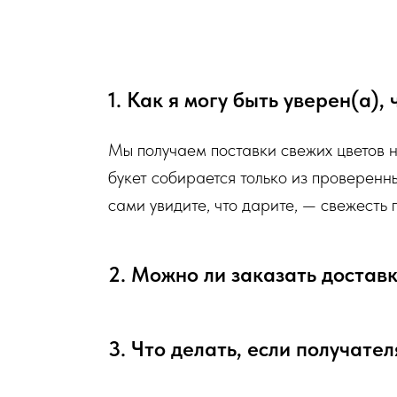
Сердечно просим четко следовать инструкции, что
Мы подходим к каждой доставке цветов индивидуально 
1. Как я могу быть уверен(а),
которые есть в наличии на момент нужной даты доставк
передаете нам ваши пожелания по виду букета (Прибли
формату), после заказа с Вами сразу свяжется наш адм
Мы получаем поставки свежих цветов 
букет собирается только из проверенн
сами увидите, что дарите, — свежесть
Перед тем как отправить букет на доставку мы о
фото и видео непосредственно того букета, которы
2. Можно ли заказать достав
Доставка цветов в Севастополе
. Качественно. Быстро.
3. Что делать, если получател