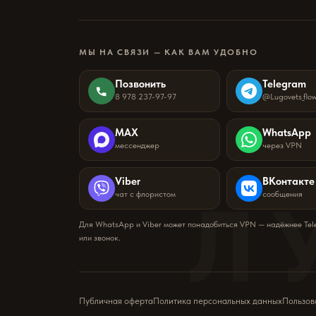
МЫ НА СВЯЗИ — КАК ВАМ УДОБНО
Позвонить
Telegram
8 978 237-97-97
@Lugovets_flo
MAX
WhatsApp
мессенджер
через VPN
Viber
ВКонтакте
Л
чат с флористом
сообщения
Для WhatsApp и Viber может понадобиться VPN — надёжнее Te
или звонок.
Публичная оферта
Политика персональных данных
Пользов