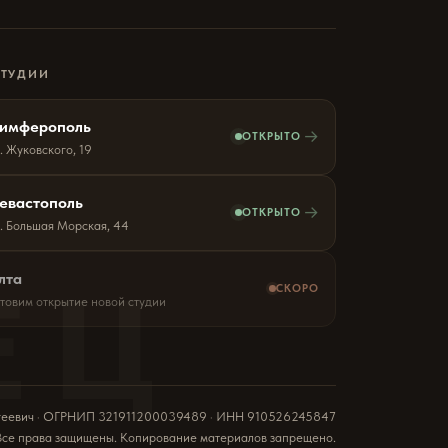
СТУДИИ
имферополь
→
ОТКРЫТО
. Жуковского, 19
евастополь
→
ОТКРЫТО
л. Большая Морская, 44
ЕЦ
лта
СКОРО
отовим открытие новой студии
геевич · ОГРНИП 321911200039489 · ИНН 910526245847
Все права защищены. Копирование материалов запрещено.