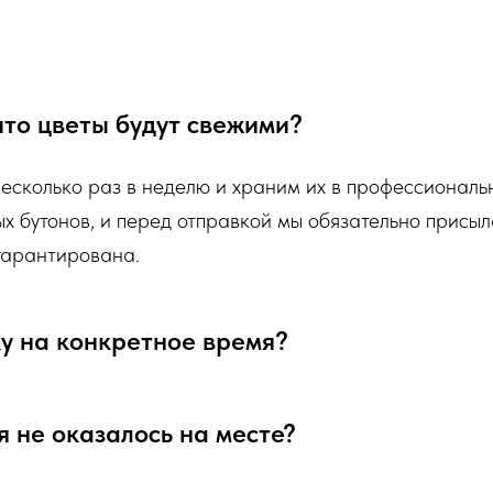
бы цветы радовали Вас
❤️
исходя из ассортимента свежих цветов,
 что цветы будут свежими?
и. Заказывая определенный букет - Вы
зительному размеру букета, цветовой гаммы,
инистратор для уточнения деталей заказа.
несколько раз в неделю и храним их в профессионал
ых бутонов, и перед отправкой мы обязательно присыл
 гарантирована.
бязательно пришлем Вам на согласование
й наш флорист собрал для Вас.
ку на конкретное время?
я не оказалось на месте?