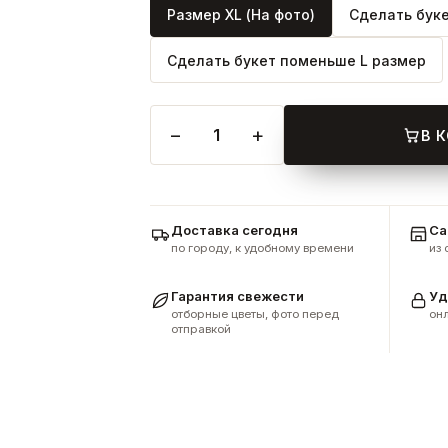
Размер XL (На фото)
Сделать бук
Сделать букет поменьше L размер
−
+
1
В 
Доставка сегодня
Са
по городу, к удобному времени
из
Гарантия свежести
Уд
отборные цветы, фото перед
онл
отправкой