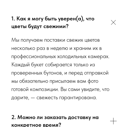
радовали Вас
❤️
1. Как я могу быть уверен(а), что
Мы подходим к каждой доставке цветов индивидуально
цветы будут свежими?
исходя из ассортимента свежих цветов, которые есть в
наличии на момент нужной даты доставки. Заказывая
Мы получаем поставки свежих цветов
определенный букет - Вы передаете нам ваши пожелания по
несколько раз в неделю и храним их в
виду букета (Приблизительному размеру букета, цветовой
профессиональных холодильных камерах.
гаммы, формату), после заказа с Вами сразу свяжется наш
Каждый букет собирается только из
администратор для уточнения деталей заказа.
проверенных бутонов, и перед отправкой
мы обязательно присылаем вам фото
Перед тем как отправить букет на доставку мы
готовой композиции. Вы сами увидите, что
обязательно пришлем Вам на согласование фото и
дарите, — свежесть гарантирована.
видео непосредственно того букета, который наш
флорист собрал для Вас.
2. Можно ли заказать доставку на
Доставка цветов в Севастополе
. Качественно. Быстро.
конкретное время?