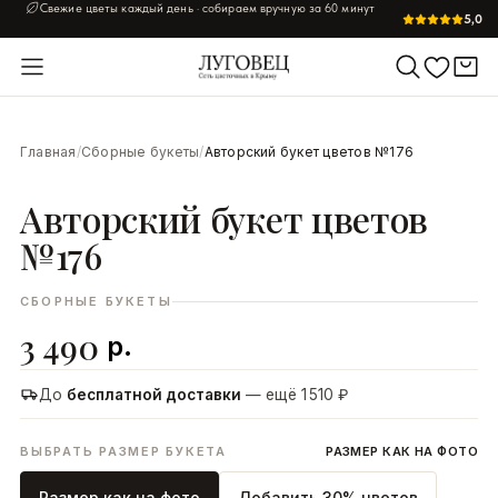
Свежие цветы каждый день · собираем вручную за 60 минут
5,0
УВЕЛИЧИТЬ
Главная
/
Сборные букеты
/
Авторский букет цветов №176
Авторский букет цветов
№176
СБОРНЫЕ БУКЕТЫ
3 490
р.
До
бесплатной доставки
— ещё 1 510 ₽
ВЫБРАТЬ РАЗМЕР БУКЕТА
РАЗМЕР КАК НА ФОТО
Размер как на фото
Добавить 30% цветов