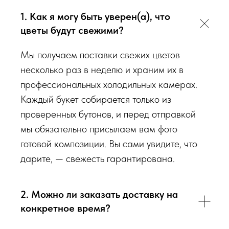
гаммы, формату), после заказа с Вами сразу свяжется наш
1. Как я могу быть уверен(а), что
администратор для уточнения деталей заказа.
цветы будут свежими?
Перед тем как отправить букет на доставку мы
Мы получаем поставки свежих цветов
обязательно пришлем Вам на согласование фото и
несколько раз в неделю и храним их в
видео непосредственно того букета, который наш
профессиональных холодильных камерах.
флорист собрал для Вас.
Каждый букет собирается только из
проверенных бутонов, и перед отправкой
Доставка цветов в Севастополе
. Качественно. Быстро.
мы обязательно присылаем вам фото
готовой композиции. Вы сами увидите, что
дарите, — свежесть гарантирована.
2. Можно ли заказать доставку на
конкретное время?