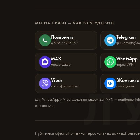
МЫ НА СВЯЗИ — КАК ВАМ УДОБНО
Позвонить
Telegram
8 978 237-97-97
@Lugovets_flo
MAX
WhatsApp
мессенджер
через VPN
Viber
ВКонтакте
Л
чат с флористом
сообщения
Для WhatsApp и Viber может понадобиться VPN — надёжнее Te
или звонок.
Публичная оферта
Политика персональных данных
Пользов