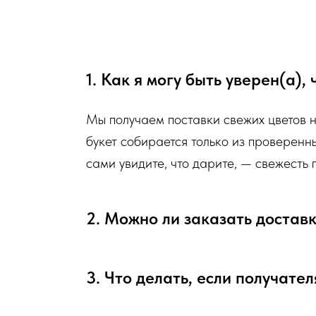
Мы подходим к каждой доставке цветов индивидуально исх
есть в наличии на момент нужной даты доставки. Заказыва
пожелания по виду букета (Приблизительному размеру букет
1. Как я могу быть уверен(а),
Вами сразу свяжется наш администратор для уточнения дет
Мы получаем поставки свежих цветов 
Перед тем как отправить букет на доставку мы обяз
букет собирается только из проверенн
и видео непосредственно того букета, который наш ф
сами увидите, что дарите, — свежесть
Доставка цветов в Севастополе
. Качественно. Быстро.
2. Можно ли заказать достав
3. Что делать, если получател