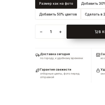
Размер как на фото
Добавить 30%
Добавить 50% цветов
Сделать в 
−
+
1
В 
Доставка сегодня
Са
по городу, к удобному времени
из
Гарантия свежести
Уд
отборные цветы, фото перед
онл
отправкой