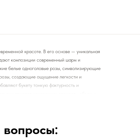
евременной красоте. В его основе — уникальная
ридают композиции современный шарм и
ские белые одноголовые розы, символизирующие
 розы, создающие ощущение легкости и
бавляют букету тонкую фактурность и
стьями придает композиции свежесть, объем и
моментов — от свадьбы до юбилея, этот букет
 вопросы:
етами и подкормку для срезанных цветов!
ы цветы радовали Вас
❤️