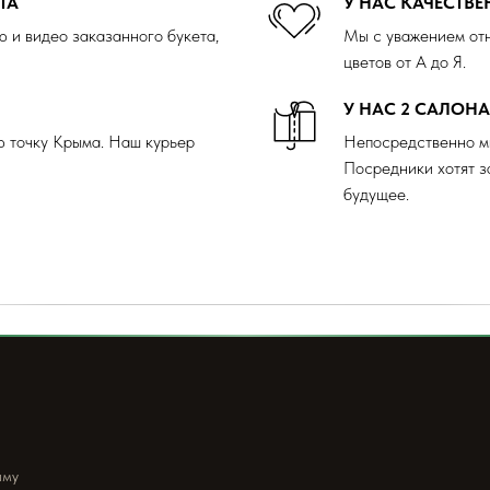
ТА
У НАС КАЧЕСТВ
 и видео заказанного букета,
Мы с уважением отн
цветов от А до Я.
У НАС 2 САЛОН
ю точку Крыма. Наш курьер
Непосредственно м
Посредники хотят з
будущее.
ыму