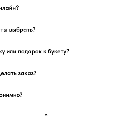
онлайн?
веты выбрать?
ку или подарок к букету?
делать заказ?
нонимно?