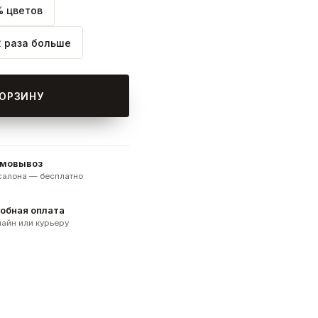
 цветов
2 раза больше
КОРЗИНУ
мовывоз
 салона — бесплатно
обная оплата
айн или курьеру