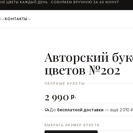
ИЕ ЦВЕТЫ КАЖДЫЙ ДЕНЬ · СОБИРАЕМ ВРУЧНУЮ ЗА 60 МИНУТ
И
КОНТАКТЫ
Авторский бук
ДОБАВИТЬ В КОРЗИНУ
цветов №202
СБОРНЫЕ БУКЕТЫ
2 990
р.
До
бесплатной доставки
— ещё 2 010 
ВЫБРАТЬ РАЗМЕР БУКЕТА