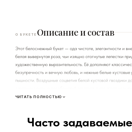
Описание и состав
О БУКЕТЕ
Этот белоснежный букет — ода чистоте, элегантности и вн
белая вывернутая роза, чьи изящно отогнутые лепестки п
художественную выразительность. Её дополняют классиче
безупречность и вечную любовь, и нежные белые кустовые
пышности. Воздушные соцветия белой кустовой гвоздики до
завершенность, а серебристый эвкалипт с его ажурными ли
природную гармонию. Идеальный выбор для торжественных 
ЧИТАТЬ ПОЛНОСТЬЮ
говорит о самых искренних и возвышенных чувствах.
Часто задаваемые
К каждому букету мы прикладываем правила по уходу за цв
Сердечно просим четко следовать инструкции, чтоб