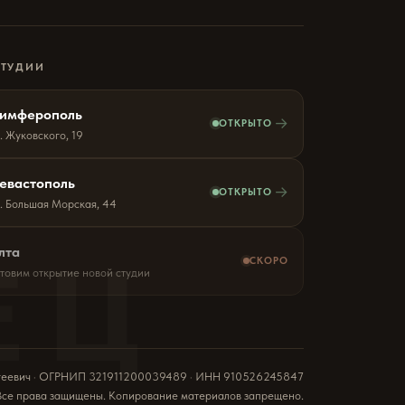
СТУДИИ
имферополь
→
ОТКРЫТО
. Жуковского, 19
евастополь
→
ОТКРЫТО
л. Большая Морская, 44
ЕЦ
лта
СКОРО
отовим открытие новой студии
геевич · ОГРНИП 321911200039489 · ИНН 910526245847
Все права защищены. Копирование материалов запрещено.