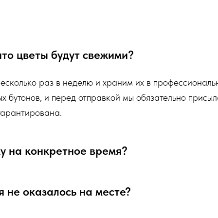
одя из ассортимента свежих цветов, которые
я определенный букет - Вы передаете нам ваши
а, цветовой гаммы, формату), после заказа с
 что цветы будут свежими?
алей заказа.
несколько раз в неделю и храним их в профессионал
ательно пришлем Вам на согласование фото
ых бутонов, и перед отправкой мы обязательно присыл
лорист собрал для Вас.
 гарантирована.
ку на конкретное время?
я не оказалось на месте?