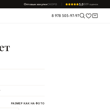
5,0
Оптовые закупки
509 оценок
СКОРО
8 978 505-97-97
ет
₽
РАЗМЕР КАК НА ФОТО