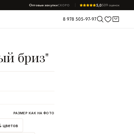
5,0
Оптовые закупки
509 оценок
СКОРО
8 978 505-97-97
ый бриз"
РАЗМЕР КАК НА ФОТО
 цветов