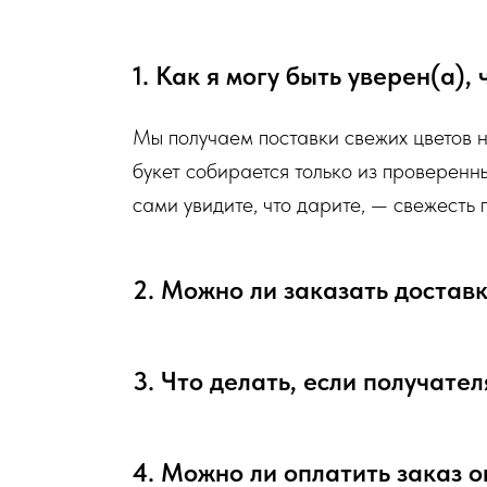
Мы подходим к каждой доставке цветов индивидуально исх
есть в наличии на момент нужной даты доставки. Заказыва
1. Как я могу быть уверен(а),
пожелания по виду букета (Приблизительному размеру букет
Вами сразу свяжется наш администратор для уточнения дет
Мы получаем поставки свежих цветов 
букет собирается только из проверенн
Перед тем как отправить букет на доставку мы обяз
сами увидите, что дарите, — свежесть
и видео непосредственно того букета, который наш ф
Доставка цветов в Севастополе
. Качественно. Быстро.
2. Можно ли заказать достав
3. Что делать, если получател
4. Можно ли оплатить заказ 