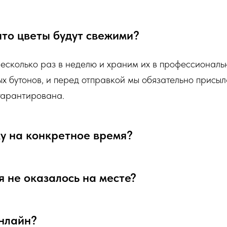
одя из ассортимента свежих цветов, которые
я определенный букет - Вы передаете нам ваши
 что цветы будут свежими?
а, цветовой гаммы, формату), после заказа с
алей заказа.
несколько раз в неделю и храним их в профессионал
ых бутонов, и перед отправкой мы обязательно присыл
ательно пришлем Вам на согласование фото
 гарантирована.
лорист собрал для Вас.
ку на конкретное время?
я не оказалось на месте?
онлайн?