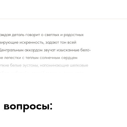
аждая деталь говорит о светлых и радостных
изирующие искренность, задают тон всей
Центральным аккордом звучат изысканные бело-
ые лепестки с теплым солнечным сердцем
упкие белые эустомы, напоминающие шелковые
 облачка белой кустовой гвоздики связывают
 Этот подарок, исполненный грации, станет
 искренней заботы. Он идеально подойдет для
о аксессуара или для выражения нежной дружбы.
 вопросы:
етами и подкормку для срезанных цветов!
ы цветы радовали Вас
❤️