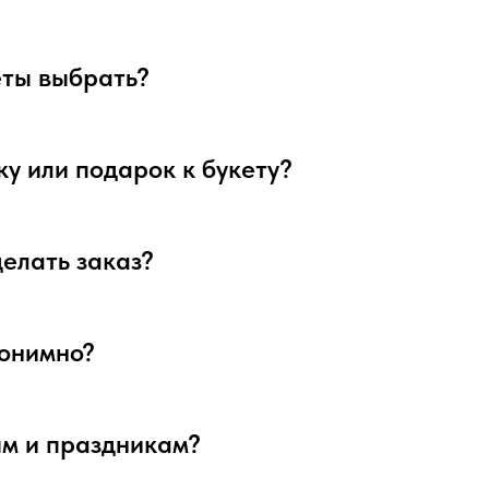
веты выбрать?
ку или подарок к букету?
делать заказ?
нонимно?
ым и праздникам?