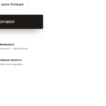
2 раза больше
КОРЗИНУ
мовывоз
 салона — бесплатно
обная оплата
айн или курьеру