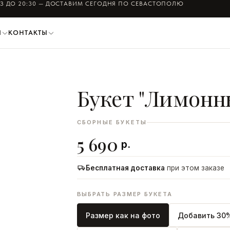
АЗ ДО
20:30
— ДОСТАВИМ СЕГОДНЯ ПО СЕВАСТОПОЛЮ
И
КОНТАКТЫ
Букет "Лимонн
ДОБАВИТЬ В КОРЗИНУ
СБОРНЫЕ БУКЕТЫ
5 690
р.
Бесплатная доставка
при этом заказе
ВЫБРАТЬ РАЗМЕР БУКЕТА
Размер как на фото
Добавить 30%