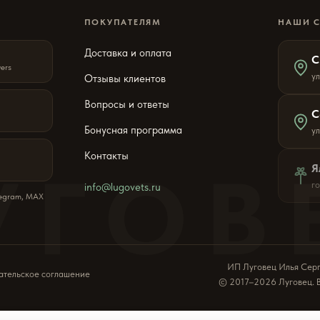
ПОКУПАТЕЛЯМ
НАШИ 
Доставка и оплата
С
wers
ул
Отзывы клиентов
Вопросы и ответы
С
Бонусная программа
у
Контакты
УГОВ
Я
г
info@lugovets.ru
legram, MAX
ИП Луговец Илья Сер
ательское соглашение
© 2017–2026 Луговец. 