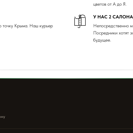
цветов от А до Я.
У НАС 2 САЛОН
ю точку Крыма. Наш курьер
Непосредственно м
Посредники хотят з
будущее.
ыму