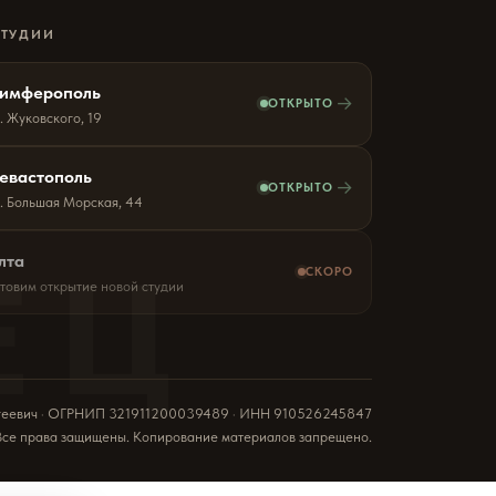
СТУДИИ
имферополь
→
ОТКРЫТО
. Жуковского, 19
евастополь
→
ОТКРЫТО
л. Большая Морская, 44
ЕЦ
лта
СКОРО
отовим открытие новой студии
геевич · ОГРНИП 321911200039489 · ИНН 910526245847
Все права защищены. Копирование материалов запрещено.