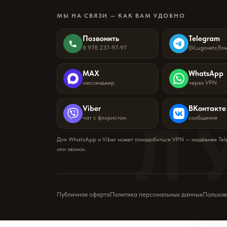
МЫ НА СВЯЗИ — КАК ВАМ УДОБНО
Позвонить
Telegram
8 978 237-97-97
@Lugovets_flo
MAX
WhatsApp
мессенджер
через VPN
Viber
ВКонтакте
Л
чат с флористом
сообщения
Для WhatsApp и Viber может понадобиться VPN — надёжнее Te
или звонок.
Публичная оферта
Политика персональных данных
Пользов