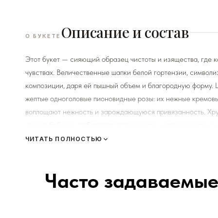
Описание и состав
О БУКЕТЕ
Этот букет — сияющий образец чистоты и изящества, где к
чувствах. Величественные шапки белой гортензии, символ
композиции, даря ей пышный объем и благородную форму. 
желтые одноголовые пионовидные розы: их нежные кремов
воплощают нежность и зарождающуюся привязанность. Хр
крылья бабочек, добавляют воздушности и утонченности, а
букет воедино, наполняя его легкостью и завершенностью.
ЧИТАТЬ ПОЛНОСТЬЮ
прекрасным символом новых начинаний, светлой радости и
поздравления с рождением ребенка, в качестве свадебног
Часто задаваемые
К каждому букету мы прикладываем правила по уходу за цв
Сердечно просим четко следовать инструкции, чтоб