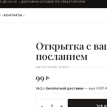
ЛЁМ ФОТО БУКЕТА ПЕРЕД ОТПРАВКОЙ — СОГЛАСУЕТЕ ЛИЧНО
АЗ ДО
20:30
— ДОСТАВИМ СЕГОДНЯ ПО СЕВАСТОПОЛЮ
И
КОНТАКТЫ
Открытка с в
посланием
АВТОРСКИЙ БУКЕТ
99
р.
До
бесплатной доставки
— ещё 4 901 
−
+
1
В 