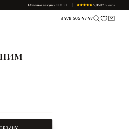
5,0
Оптовые закупки
509 оценок
СКОРО
8 978 505-97-97
ашим
₽
КОРЗИНУ