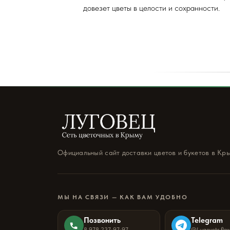
довезет цветы в целости и сохранности.
Официальный сайт доставки цветов и букетов в Кр
МЫ НА СВЯЗИ — КАК ВАМ УДОБНО
Позвонить
Telegram
8 978 237-97-97
@Lugovets_flo