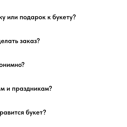
ку или подарок к букету?
делать заказ?
нонимно?
ым и праздникам?
нравится букет?