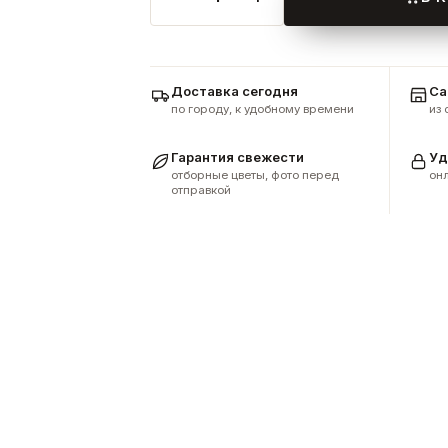
Доставка сегодня
Са
по городу, к удобному времени
из
Гарантия свежести
Уд
отборные цветы, фото перед
онл
отправкой