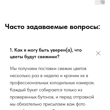
К каждому букету мы прикладываем правила по уходу за
цветами и подкормку для срезанных цветов!
Сердечно
Часто задаваемые вопросы:
просим четко следовать инструкции, чтобы цветы
радовали Вас
❤️
1. Как я могу быть уверен(а), что
Мы подходим к каждой доставке цветов индивидуально
исходя из ассортимента свежих цветов, которые есть в
цветы будут свежими?
наличии на момент нужной даты доставки. Заказывая
Мы получаем поставки свежих цветов
определенный букет - Вы передаете нам ваши пожелания по
несколько раз в неделю и храним их в
виду букета (Приблизительному размеру букета, цветовой
гаммы, формату), после заказа с Вами сразу свяжется наш
профессиональных холодильных камерах.
администратор для уточнения деталей заказа.
Каждый букет собирается только из
проверенных бутонов, и перед отправкой
мы обязательно присылаем вам фото
Перед тем как отправить букет на доставку мы