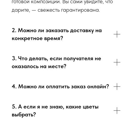
готовой композиции. Вы сами увидите, что
обязательно пришлем Вам на согласование фото и
дарите, — свежесть гарантирована.
видео непосредственно того букета, который наш
флорист собрал для Вас.
2. Можно ли заказать доставку на
Доставка цветов в Севастополе
. Качественно. Быстро.
конкретное время?
3. Что делать, если получателя не
оказалось на месте?
4. Можно ли оплатить заказ онлайн?
5. А если я не знаю, какие цветы
выбрать?