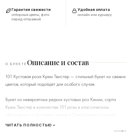
Гарантия свежести
Удобная оплата
отборные цветы, фото
онлайн или курьеру
перед отправкой
Описание и состав
О БУКЕТЕ
101 Кустовая роза Крем Твистер — стильный букет из свежих
цветов, который подойдёт для особого случая.
Букет из невероятных редких кустовых роз Кении, сорта
Крем Твистер в количестве 101 розы в классическом
оформлении от доставки цветов в Севастополе Lugovets
Flowers. Любители кустовых роз и не только будут в восторге.
ЧИТАТЬ ПОЛНОСТЬЮ