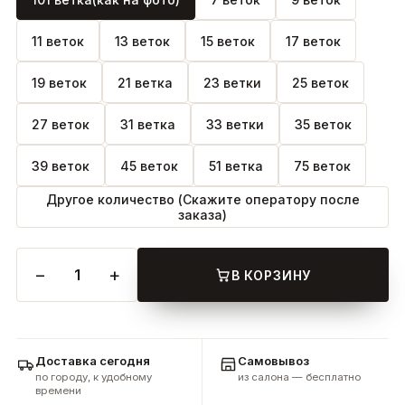
11 веток
13 веток
15 веток
17 веток
19 веток
21 ветка
23 ветки
25 веток
27 веток
31 ветка
33 ветки
35 веток
39 веток
45 веток
51 ветка
75 веток
Другое количество (Скажите оператору после
заказа)
−
+
1
В КОРЗИНУ
Доставка сегодня
Самовывоз
по городу, к удобному
из салона — бесплатно
времени