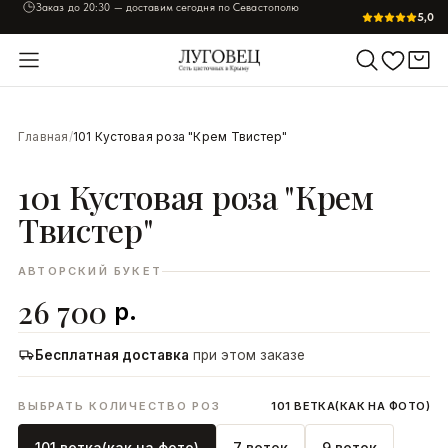
Заказ до
20:30
— доставим сегодня по Севастополю
Пришлём фото букета перед отправкой — согласуете лично
5,0
УВЕЛИЧИТЬ
Главная
/
101 Кустовая роза "Крем Твистер"
101 Кустовая роза "Крем
Твистер"
АВТОРСКИЙ БУКЕТ
26 700
р.
Бесплатная доставка
при этом заказе
ВЫБРАТЬ КОЛИЧЕСТВО РОЗ
101 ВЕТКА(КАК НА ФОТО)
101 ветка(как на фото)
7 веток
9 веток